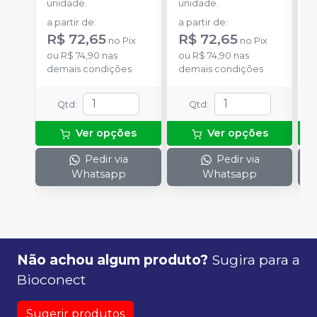
unidade.
unidade.
u
a partir de
:
a partir de
:
a
R$ 72,65
R$ 72,65
R
no
Pix
no
Pix
ou
R$ 74,90
nas
ou
R$ 74,90
nas
o
demais condições
demais condições
d
Qtd
:
Qtd
:
Ver opções
Ver opções
Pedir via
Pedir via
Whatsapp
Whatsapp
Não achou algum produto?
Sugira para a
Bioconect
Sugerir produtos