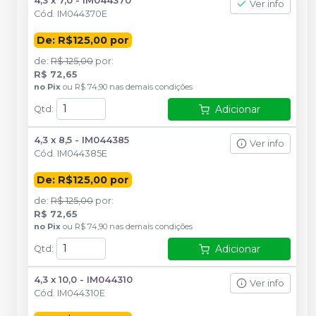
4,3 x 7,0 - IM044370
Ver info
Cód.
IM044370E
De: R$125,00 por
de
:
R$ 125,00
por
:
R$ 72,65
no
Pix
ou
R$ 74,90
nas demais condições
Adicionar
Qtd
:
4,3 x 8,5 - IM044385
Ver info
Cód.
IM044385E
De: R$125,00 por
de
:
R$ 125,00
por
:
R$ 72,65
no
Pix
ou
R$ 74,90
nas demais condições
Adicionar
Qtd
:
4,3 x 10,0 - IM044310
Ver info
Cód.
IM044310E