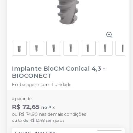
Implante BioCM Conical 4,3
-
BIOCONECT
Embalagem com 1 unidade.
a partir de:
R$ 72,65
no
Pix
ou
R$ 74,90
nas demais condições
ou
6
x
de
R$ 12,48
sem juros