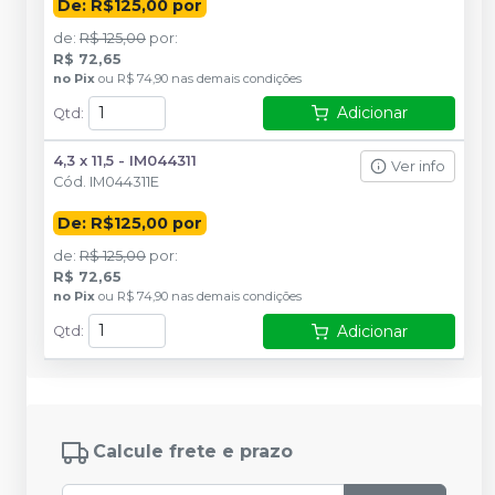
De: R$125,00 por
de
:
R$ 125,00
por
:
R$ 72,65
no
Pix
ou
R$ 74,90
nas demais condições
Adicionar
Qtd
:
4,3 x 11,5 - IM044311
Ver info
Cód.
IM044311E
De: R$125,00 por
de
:
R$ 125,00
por
:
R$ 72,65
no
Pix
ou
R$ 74,90
nas demais condições
Adicionar
Qtd
:
Calcule frete e prazo