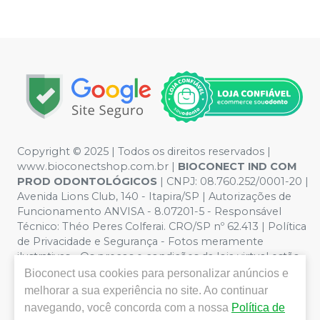
Copyright © 2025 | Todos os direitos reservados |
www.bioconectshop.com.br |
BIOCONECT IND COM
PROD ODONTOLÓGICOS
| CNPJ:
08.760.252/0001-20
|
Avenida Lions Club, 140 - Itapira/SP | Autorizações de
Funcionamento ANVISA - 8.07201-5 - Responsável
Técnico: Théo Peres Colferai. CRO/SP nº 62.413 | Política
de Privacidade e Segurança - Fotos meramente
ilustrativas - Os preços e condições da loja virtual estão
sujeitos a alterações. Em caso de divergência de preços
Bioconect
usa cookies para personalizar anúncios e
no site, o valor válido é o do Carrinho de Compra. Não
melhorar a sua experiência no site. Ao continuar
vendemos por atacado, por isso nos reservamos o
navegando, você concorda com a nossa
Política de
direito de não atender compras de grandes volumes