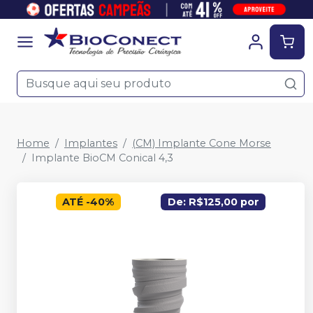
Home
Implantes
(CM) Implante Cone Morse
Implante BioCM Conical 4,3
ATÉ
-
40
%
De: R$125,00 por