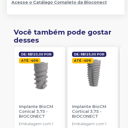
Acesse o Catálago Completo da Bioconect
Você também pode gostar
desses
DE: R$125,00 POR
DE: R$125,00 POR
ATÉ
-
40
%
ATÉ
-
40
%
Implante BioCM
Implante BioCM
I
Conical 3,75
-
Cortical 3,75
-
C
BIOCONECT
BIOCONECT
B
Embalagem com 1
Embalagem com 1
E